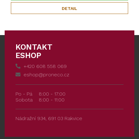
DETAIL
KONTAKT
ESHOP
+420 608 558 069
eshop@proneco.cz
Po - Pá
8:00 - 17:00
Sobota
8:00 - 11:00
Nádražní 934, 691 03 Rakvice