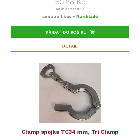
60,88 Kč
50,31 Kč
bez DPH
cena za
1 kus
•
Na skladě
PŘIDAT DO KOŠÍKU
DETAIL
Clamp spojka TC34 mm, Tri Clamp