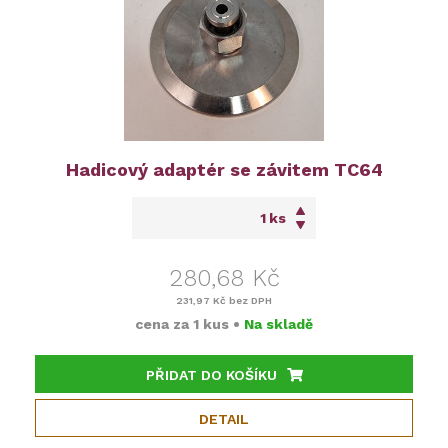
Hadicový adaptér se závitem TC64
ks
280,68 Kč
231,97 Kč
bez DPH
cena za
1 kus
•
Na skladě
PŘIDAT DO KOŠÍKU
DETAIL