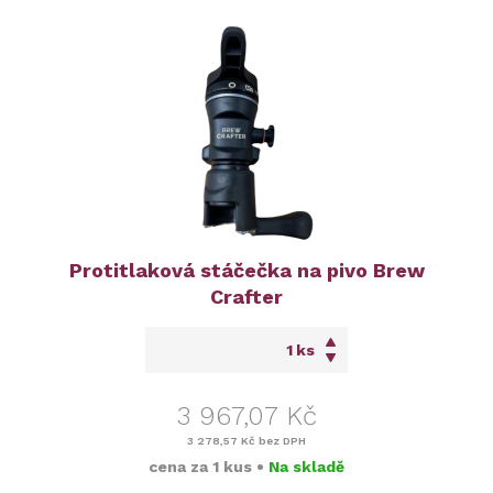
Protitlaková stáčečka na pivo Brew
Crafter
ks
3 967,07 Kč
3 278,57 Kč
bez DPH
cena za
1 kus
•
Na skladě