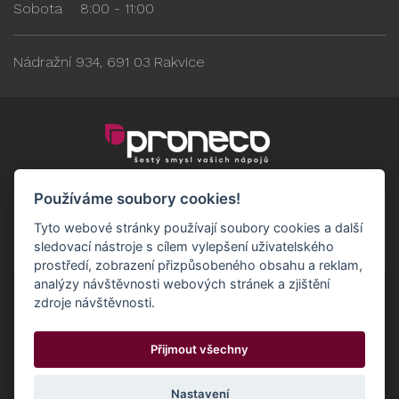
Sobota
8:00 - 11:00
Nádražní 934, 691 03 Rakvice
Používáme soubory cookies!
Tyto webové stránky používají soubory cookies a další
sledovací nástroje s cílem vylepšení uživatelského
prostředí, zobrazení přizpůsobeného obsahu a reklam,
analýzy návštěvnosti webových stránek a zjištění
zdroje návštěvnosti.
Obchodní podmínky
GDPR - Odběratelé
Přijmout všechny
GDPR - Dodavatelé
Možnosti dopravy a platby
© 2024 Proneco
Odstoupit od smlouvy
Cookies
Nastavení