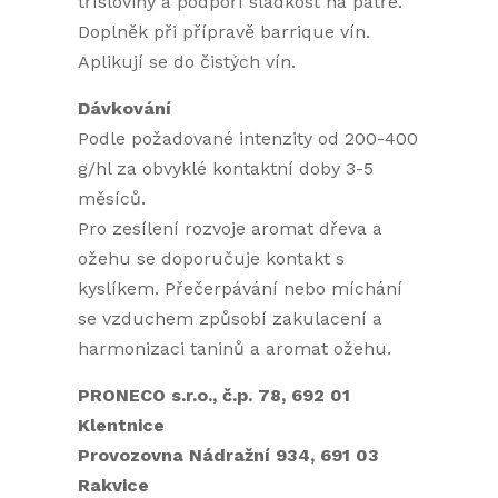
třísloviny a podpoří sladkost na patře.
Doplněk při přípravě barrique vín.
Aplikují se do čistých vín.
Dávkování
Podle požadované intenzity od 200-400
g/hl za obvyklé kontaktní doby 3-5
měsíců.
Pro zesílení rozvoje aromat dřeva a
ožehu se doporučuje kontakt s
kyslíkem. Přečerpávání nebo míchání
se vzduchem způsobí zakulacení a
harmonizaci taninů a aromat ožehu.
PRONECO s.r.o., č.p. 78, 692 01
Klentnice
Provozovna Nádražní 934, 691 03
Rakvice