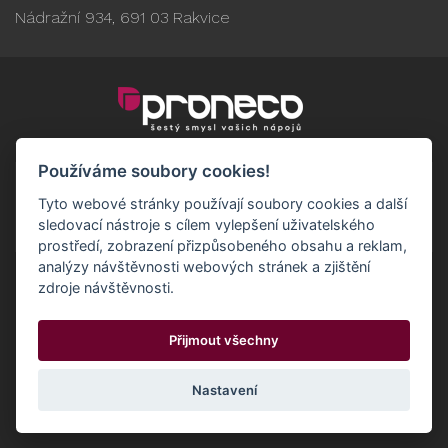
Nádražní 934, 691 03 Rakvice
Používáme soubory cookies!
Tyto webové stránky používají soubory cookies a další
sledovací nástroje s cílem vylepšení uživatelského
prostředí, zobrazení přizpůsobeného obsahu a reklam,
analýzy návštěvnosti webových stránek a zjištění
zdroje návštěvnosti.
Obchodní podmínky
GDPR - Odběratelé
Přijmout všechny
GDPR - Dodavatelé
Možnosti dopravy a platby
© 2024 Proneco
Odstoupit od smlouvy
Cookies
Nastavení