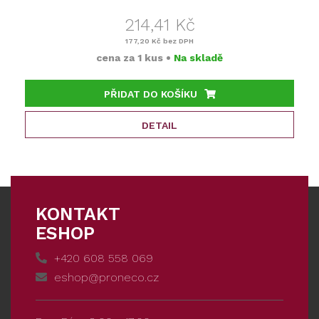
214,41 Kč
177,20 Kč
bez DPH
cena za
1 kus
•
Na skladě
PŘIDAT DO KOŠÍKU
DETAIL
KONTAKT
ESHOP
+420 608 558 069
eshop@proneco.cz