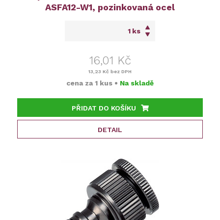
ASFA12-W1, pozinkovaná ocel
ks
16,01 Kč
13,23 Kč
bez DPH
cena za
1 kus
•
Na skladě
PŘIDAT DO KOŠÍKU
DETAIL