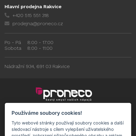
Hlavní prodejna Rakvice
+420 515 551 318
prodejna@proneco.cz
Po - Pá
8:00 - 17:00
Sobota
8:00 - 11:00
Nádražní 934, 691 03 Rakvice
Používáme soubory cookies!
Tyto webové stránky používají soubory cookies a další
sledovací nástroje s cílem vylepšení uživatelského
prostředí, zobrazení přizpůsobeného obsahu a reklam,