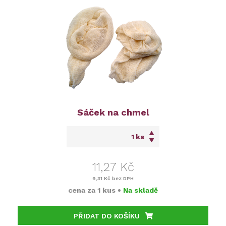
Sáček na chmel
ks
11,27 Kč
9,31 Kč
bez DPH
cena za
1 kus
•
Na skladě
PŘIDAT DO KOŠÍKU