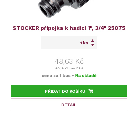
STOCKER přípojka k hadici 1", 3/4" 25075
ks
48,63 Kč
40,19 Kč
bez DPH
cena za
1 kus
•
Na skladě
PŘIDAT DO KOŠÍKU
DETAIL