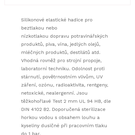
Silikonové elastické hadice pro
beztlakou nebo
nízkotlakou dopravu potravinářských
produktů, piva, vína, jedlých olejů,
mléčných produktů, destilátů atd.
Vhodná rovněž pro strojní propoje,
laboratorní techniku. Odolnost proti
stárnutí, povětrnostním vlivům, UV
záření, ozónu, radioaktivita, rentgeny,
netoxické, nealergenní. Jsou
těžkohořlavé Test 2 mm UL 94 HB, dle
DIN 4102 B2. Doporučená sterilizace
horkou vodou s obsahem louhu a
kyseliny dusičné při pracovním tlaku
do 1 bar.