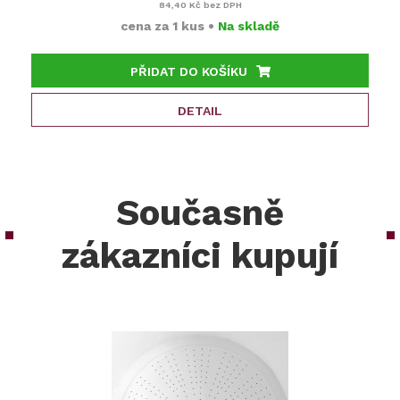
84,40 Kč
bez DPH
cena za
1 kus
•
Na skladě
PŘIDAT DO KOŠÍKU
DETAIL
Současně
zákazníci kupují