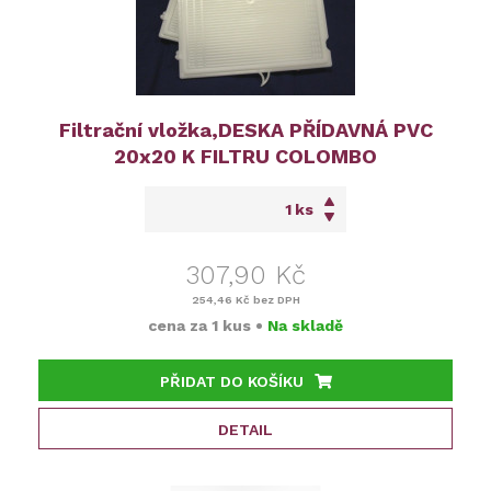
Filtrační vložka,DESKA PŘÍDAVNÁ PVC
20x20 K FILTRU COLOMBO
ks
307,90 Kč
254,46 Kč
bez DPH
cena za
1 kus
•
Na skladě
PŘIDAT DO KOŠÍKU
DETAIL