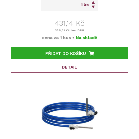
ks
431,14 Kč
356,31 Kč
bez DPH
cena za
1 kus
•
Na skladě
PŘIDAT DO KOŠÍKU
DETAIL