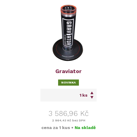
Graviator
NOVINKA
ks
3 586,96 Kč
2 964,43 Kč
bez DPH
cena za
1 kus
•
Na skladě