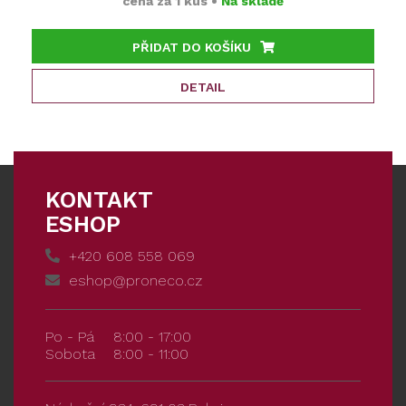
cena za
1 kus
•
Na skladě
PŘIDAT DO KOŠÍKU
DETAIL
KONTAKT
ESHOP
+420 608 558 069
eshop@proneco.cz
Po - Pá
8:00 - 17:00
Sobota
8:00 - 11:00