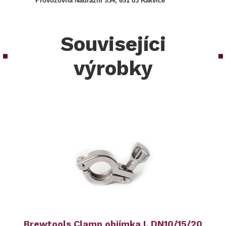
Provozovna Nádražní 934, 691 03 Rakvice
Souvisejíci
výrobky
Brewtools Clamp objímka I. DN10/15/20