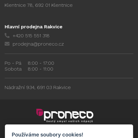
Klentnice 78, 692 01 Klentnice
Hlavní prodejna Rakvice
+420 515 551 318
prodejna@proneco.cz
Po - Pá
8:00 - 17:00
Sobota
8:00 - 11:00
Nádražní 934, 691 03 Rakvice
Používáme soubory cookies!