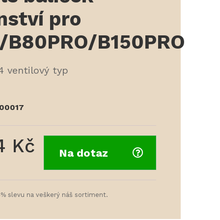
nství pro
/B80PRO/B150PRO
4 ventilový typ
00017
4 Kč
Na dotaz
4% slevu na veškerý náš sortiment.