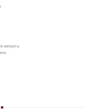
m
ák senzoru
 mm