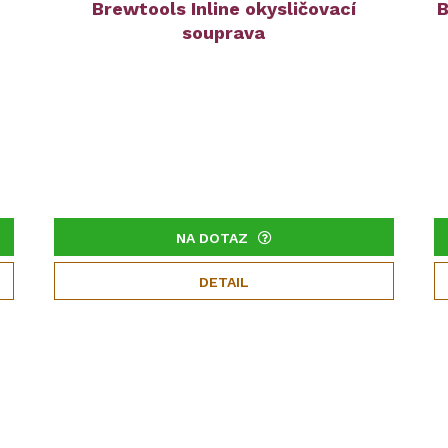
Brewtools Inline okysličovací
B
souprava
NA DOTAZ
DETAIL