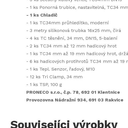
- 1 ks Ponorná trubice, nastavitelná, TC34 m
- 1 ks Chladič
- 1 ks TC34mm průhledítko, moderní
- 3 metry silikonová trubka 16x25 mm, čirá
- 4 ks TC těsnění, 34 mm, DN15, 5-balení
- 2 ks TC34 mm až 12 mm hadicový hrot
- 1 ks TC34 mm až 19 mm hadicový hrot, drž
- 6 ks hadicových protihrotů TC34 mm až 19
- 1 ks Tepl. Senzor, řadový, M10
- 12 ks Tri Clamp, 34 mm
- 1 ks TSP, 100 g
PRONECO s.r.o., č.p. 78, 692 01 Klentnice
Provozovna Nádražní 934, 691 03 Rakvice
Souvisejíci výrobky