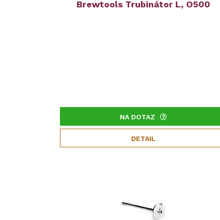
Brewtools Trubinátor L, O500
NA DOTAZ
DETAIL