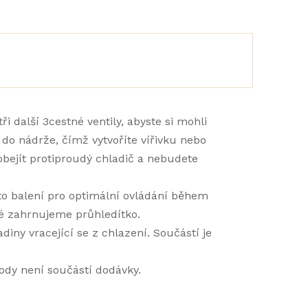
i další 3cestné ventily, abyste si mohli
do nádrže, čímž vytvoříte vířivku nebo
bejít protiproudý chladič a nebudete
oto balení pro optimální ovládání během
ké zahrnujeme průhledítko.
ny vracející se z chlazení. Součástí je
ody není součástí dodávky.