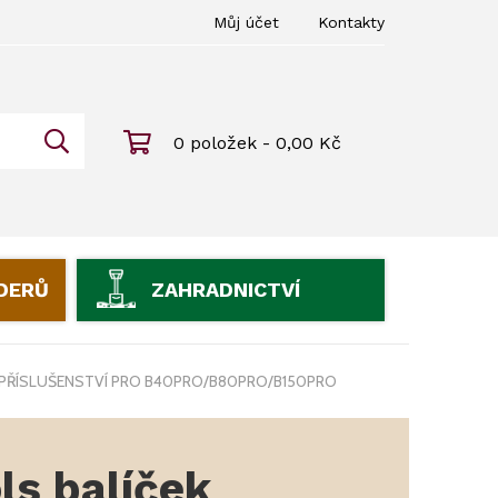
Můj účet
Kontakty
0 položek - 0,00 Kč
IDERŮ
ZAHRADNICTVÍ
PŘÍSLUŠENSTVÍ PRO B40PRO/B80PRO/B150PRO
ls balíček