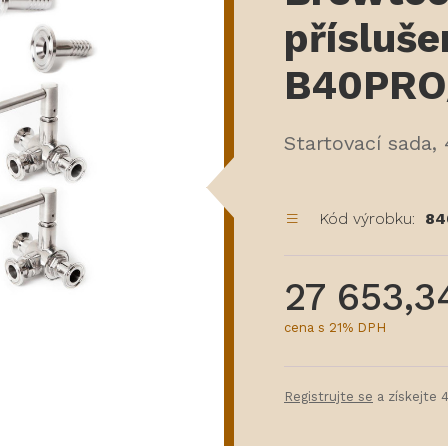
přísluše
B40PRO
Startovací sada, 
Kód výrobku:
84
27 653,3
cena s 21% DPH
Registrujte se
a získejte 