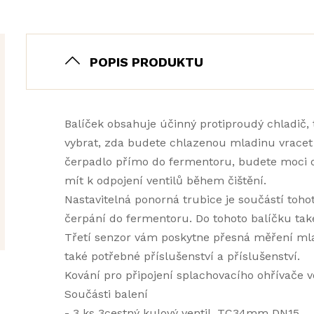
POPIS PRODUKTU
Balíček obsahuje účinný protiproudý chladič, tř
vybrat, zda budete chlazenou mladinu vracet 
čerpadlo přímo do fermentoru, budete moci o
mít k odpojení ventilů během čištění.
Nastavitelná ponorná trubice je součástí toh
čerpání do fermentoru. Do tohoto balíčku ta
Třetí senzor vám poskytne přesná měření mladi
také potřebné příslušenství a příslušenství.
Kování pro připojení splachovacího ohřívače v
Součásti balení
- 3 ks 3cestný kulový ventil, TC34mm DN15