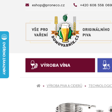
eshop@proneco.cz
+420 608 558 069
VÝROBA VÍNA
VÝROBA PIVA A CIDERŮ
TECHNOLOGICK