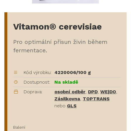
Vitamon® cerevisiae
Pro optimální přísun živin během
fermentace.
Kód výrobku:
4220006/100 g
Dostupnost:
Na skladě
Doprava:
osobní odběr
,
DPD
,
WE|DO
,
Zásilkovna
,
TOPTRANS
nebo
GLS
Balení