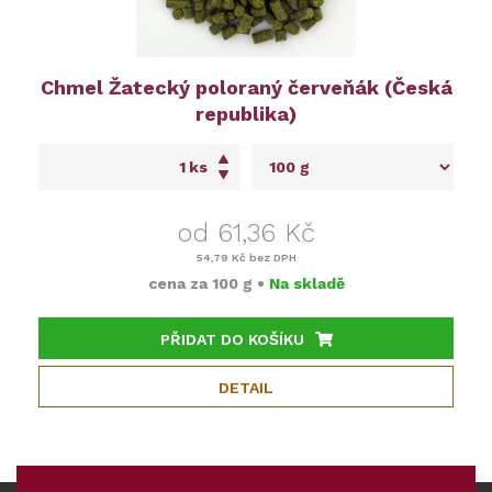
Chmel Žatecký poloraný červeňák (Česká
republika)
ks
od 61,36 Kč
54,79 Kč
bez DPH
cena za
100 g
•
Na skladě
PŘIDAT DO KOŠÍKU
DETAIL