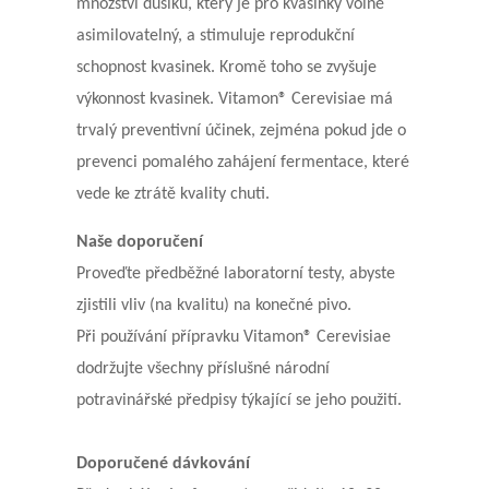
množství dusíku, který je pro kvasinky volně
asimilovatelný, a stimuluje reprodukční
schopnost kvasinek. Kromě toho se zvyšuje
výkonnost kvasinek. Vitamon® Cerevisiae má
trvalý preventivní účinek, zejména pokud jde o
prevenci pomalého zahájení fermentace, které
vede ke ztrátě kvality chuti.
Naše doporučení
Proveďte předběžné laboratorní testy, abyste
zjistili vliv (na kvalitu) na konečné pivo.
Při používání přípravku Vitamon® Cerevisiae
dodržujte všechny příslušné národní
potravinářské předpisy týkající se jeho použití.
Doporučené dávkování