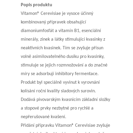
Popis produktu
Vitamon® Cerevisiae je vysoce účinný
kombinovaný přípravek obsahující
diamoniumfosfát a vitamín B1, esenciální
minerály, zinek a látky stimulující kvasinky z
neaktivních kvasinek. Tím se zvyšuje přísun
volně asimilovatelného dusíku pro kvasinky,
stimuluje se jejich rozmnožování a do značné
míry se adsorbují inhibitory fermentace.
Produkt byl speciálně vyvinut k vyrovnání
kolísání roční kvality sladových surovin.
Dodává pivovarským kvasnicím základní složky
a stopové prvky nezbytné pro rychlé a
nepřerušované kvašení.
Přidání přípravku Vitamon® Cerevisiae zvyšuje