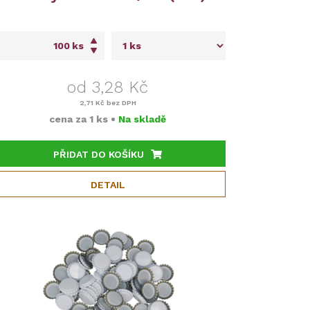
ks
od 3,28 Kč
2,71 Kč
bez DPH
cena za
1 ks
•
Na skladě
PŘIDAT DO KOŠÍKU
DETAIL