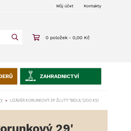
Můj účet
Kontakty
0 položek - 0,00 Kč
IDERŮ
ZAHRADNICTVÍ
RY
UZÁVĚR KORUNKOVÝ 29' ŽLUTÝ "BIDUL"(200 KS)
korunkový 29'