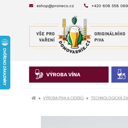
eshop@proneco.cz
+420 608 558 069
VÝROBA VÍNA
VÝROBA PIVA A CIDERŮ
TECHNOLOGICKÁ ZA