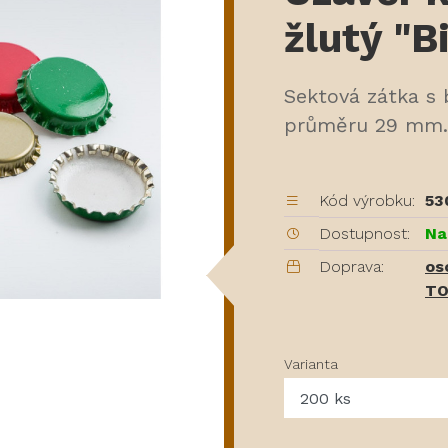
žlutý "B
Sektová zátka s b
průměru 29 mm.
Kód výrobku:
53
Dostupnost:
Na
Doprava:
os
TO
Varianta