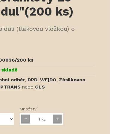
idul"(200 ks)
idulí (tlakovou vložkou) o
00036/200 ks
 skladě
obní odběr
,
DPD
,
WE|DO
,
Zásilkovna
,
PTRANS
nebo
GLS
Množství
ks