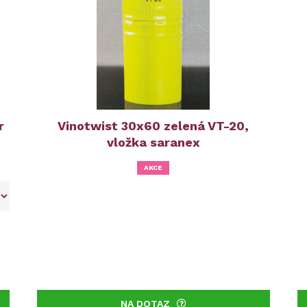
r
Vinotwist 30x60 zelená VT-20,
vložka saranex
AKCE
NA DOTAZ