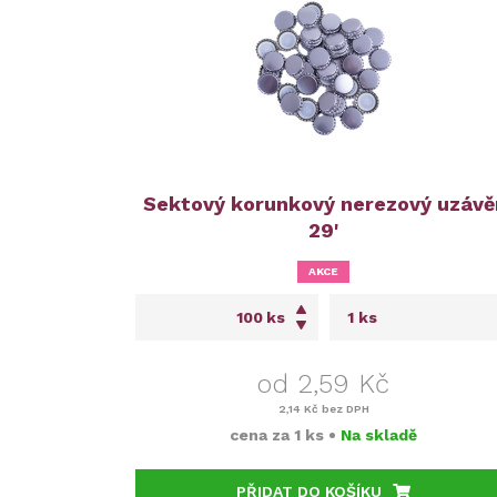
Sektový korunkový nerezový uzávě
29'
AKCE
ks
od 2,59 Kč
2,14 Kč
bez DPH
cena za
1 ks
•
Na skladě
PŘIDAT DO KOŠÍKU