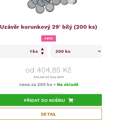
Uzávěr korunkový 29' bílý (200 ks)
AKCE
ks
od 404,85 Kč
334,59 Kč
bez DPH
cena za
200 ks
•
Na skladě
PŘIDAT DO KOŠÍKU
DETAIL