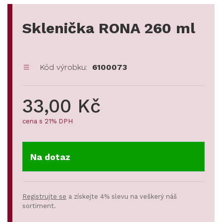
Sklenička RONA 260 ml
Kód výrobku:
6100073
33,00 Kč
cena s 21% DPH
Na dotaz
Registrujte se
a získejte 4% slevu na veškerý náš
sortiment.