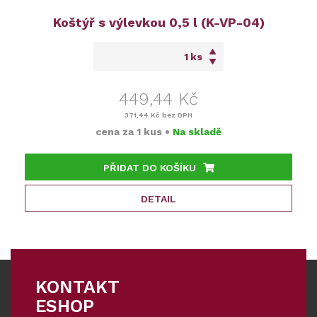
Koštýř s výlevkou 0,5 l (K-VP-04)
ks
449,44 Kč
371,44 Kč
bez DPH
cena za
1 kus
•
Na skladě
PŘIDAT DO KOŠÍKU
DETAIL
KONTAKT
ESHOP