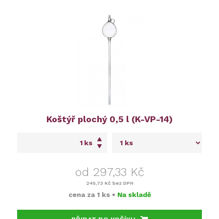
Koštýř plochý 0,5 l (K-VP-14)
ks
od 297,33 Kč
245,73 Kč
bez DPH
cena za
1 ks
•
Na skladě