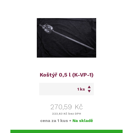
Koštýř 0,5 l (K-VP-1)
ks
270,59 Kč
223,63 Kč
bez DPH
cena za
1 kus
•
Na skladě