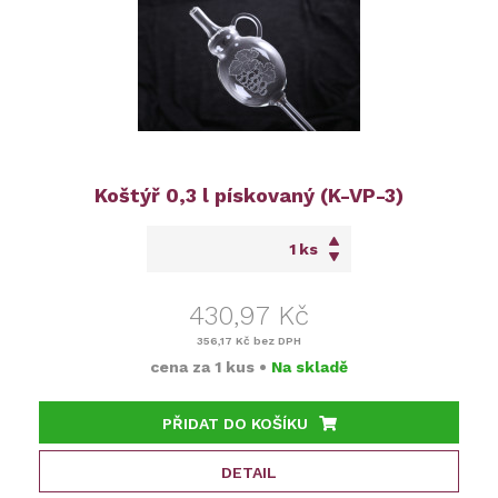
Koštýř 0,3 l pískovaný (K-VP-3)
ks
430,97 Kč
356,17 Kč
bez DPH
cena za
1 kus
•
Na skladě
PŘIDAT DO KOŠÍKU
DETAIL