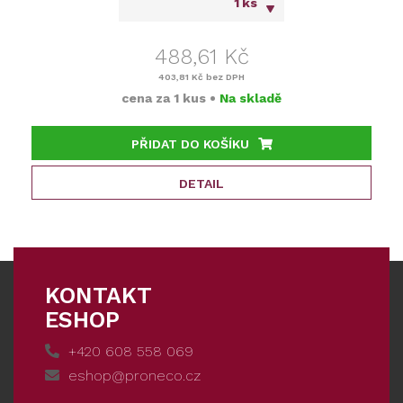
ks
488,61 Kč
403,81 Kč
bez DPH
cena za
1 kus
•
Na skladě
PŘIDAT DO KOŠÍKU
DETAIL
KONTAKT
ESHOP
+420 608 558 069
eshop@proneco.cz