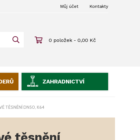
Můj účet
Kontakty
0 položek - 0,00 Kč
IDERŮ
ZAHRADNICTVÍ
VÉ TĚSNĚNÍ DN50, K64
vé těsnění