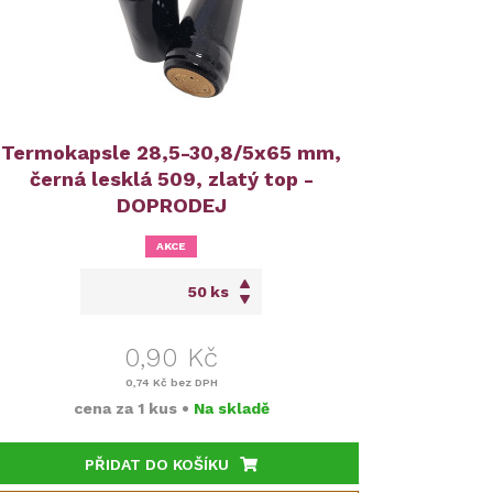
Termokapsle 28,5-30,8/5x65 mm,
černá lesklá 509, zlatý top -
DOPRODEJ
AKCE
ks
0,90 Kč
0,74 Kč
bez DPH
cena za
1 kus
•
Na skladě
PŘIDAT DO KOŠÍKU