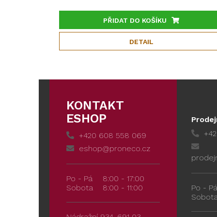
PŘIDAT DO KOŠÍKU
DETAIL
KONTAKT
ESHOP
Prodej
+42
+420 608 558 069
eshop@proneco.cz
prodej
Po - Pá
8:00 - 17:00
Sobota
8:00 - 11:00
Po - P
Sobot
Nádražní 934, 691 03