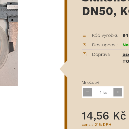
DN50, 
Kód výrobku:
84
Dostupnost:
Na
Doprava:
os
TO
Množství
ks
14,56 Kč
cena s 21% DPH