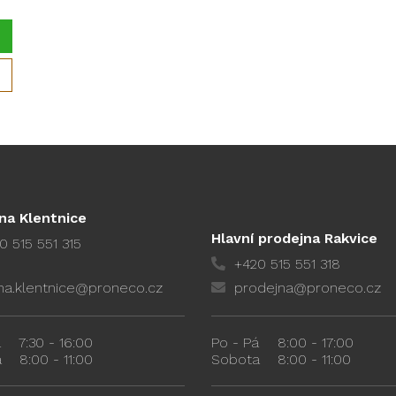
na Klentnice
Hlavní prodejna Rakvice
0 515 551 315
+420 515 551 318
na.klentnice@proneco.cz
prodejna@proneco.cz
á
7:30 - 16:00
Po - Pá
8:00 - 17:00
a
8:00 - 11:00
Sobota
8:00 - 11:00