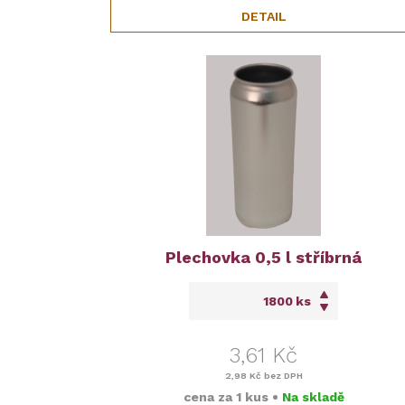
DETAIL
Plechovka 0,5 l stříbrná
ks
3,61 Kč
2,98 Kč
bez DPH
cena za
1 kus
•
Na skladě