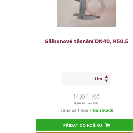
Silikonové těsnění DN40, K50.5
ks
14,04 Kč
11,60 Kč
bez DPH
cena za
1 kus
•
Na skladě
PŘIDAT DO KOŠÍKU