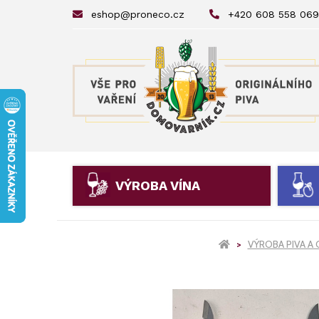
eshop@proneco.cz
+420 608 558 069
VÝROBA VÍNA
VÝROBA PIVA A 