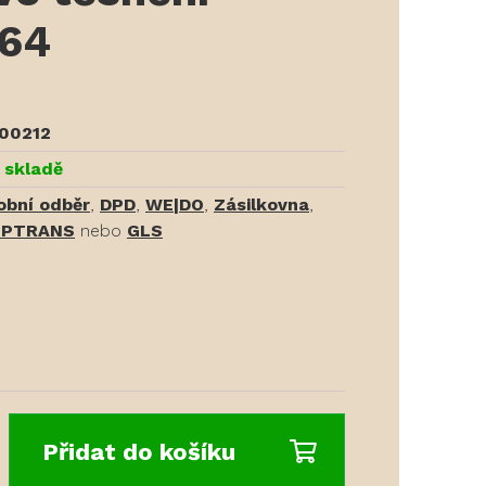
K64
00212
 skladě
obní odběr
,
DPD
,
WE|DO
,
Zásilkovna
,
PTRANS
nebo
GLS
Přidat do košíku