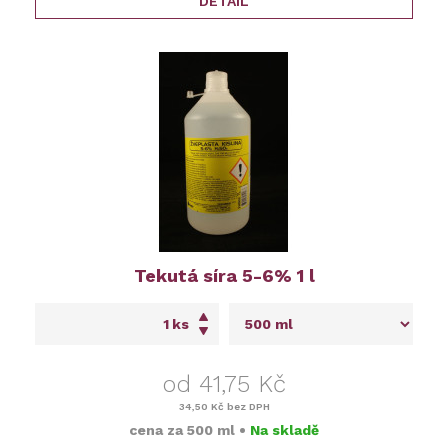
DETAIL
Tekutá síra 5-6% 1 l
ks
od 41,75 Kč
34,50 Kč
bez DPH
cena za
500 ml
•
Na skladě