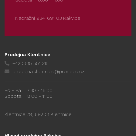
Nádražní 934, 691 03 Rakvice
Prodejna Klentnice
+420 515 551 315
prodejna.klentnice@proneco.cz
Po - Pá
7:30 - 16:00
Sobota
8:00 - 11:00
Klentnice 78, 692 01 Klentnice
Hlavní prodejna Rakvice