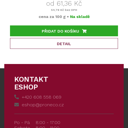
od 61,36 Kč
54,79 Kč
bez DPH
cena za
100 g
•
Na skladě
PŘIDAT DO KOŠÍKU
DETAIL
KONTAKT
ESHOP
+420 608 558 069
eshop@proneco.cz
Po - Pá
8:00 - 17:00
Sobota
8:00 - 11:00