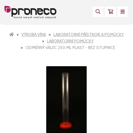
VÝROBA VÍNA
LABORATORNÍ PŘÍSTROJE A POMŮCKY
LABORATORNÍ POMŮCKY
ODMĚRNÝ VÁLEC 250 ML PLAST - BEZ STUPNICE