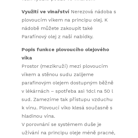
Využití ve vinařství
Nerezová nádoba s
plovoucím víkem na principu olej. K
nádobě můžete zakoupit také
Parafínový olej z naší nabídky.
Popis funkce plovoucího olejového
víka
Prostor (mezikruží) mezi plovoucím
víkem a stěnou sudu zalijeme
parafinovým olejem dostupným běžně
v lékárnách – spotřeba asi 1dcl na 50 l
sud. Zamezíme tak přístupu vzduchu
k vínu. Plovoucí víko klesá současně s
hladinou vína.
V porovnání se systémem duše je
užívání na principu oleje méně pracné,