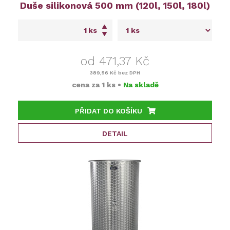
Duše silikonová 500 mm (120l, 150l, 180l)
ks
od 471,37 Kč
389,56 Kč
bez DPH
cena za
1 ks
•
Na skladě
PŘIDAT DO KOŠÍKU
DETAIL