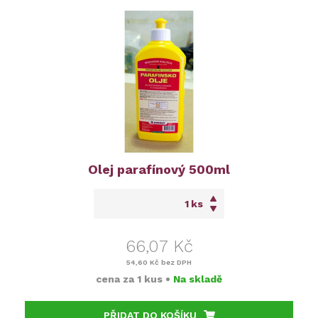
Olej parafínový 500ml
ks
66,07 Kč
54,60 Kč
bez DPH
cena za
1 kus
•
Na skladě
PŘIDAT DO KOŠÍKU