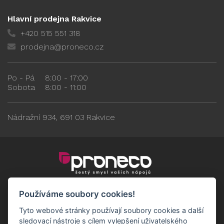
Hlavní prodejna Rakvice
+420 515 551 318
prodejna@proneco.cz
Po - Pá
8:00 - 17:00
Sobota
8:00 - 11:00
Nádražní 934, 691 03 Rakvice
Používáme soubory cookies!
Tyto webové stránky používají soubory cookies a další
sledovací nástroje s cílem vylepšení uživatelského