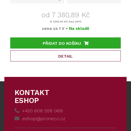
od 7 380,89 Kč
6 099,91 Kč
bez DPH
cena za
1 V
•
Na skladě
PŘIDAT DO KOŠÍKU
DETAIL
KONTAKT
ESHOP
+420 608 558 069
eshop@proneco.cz