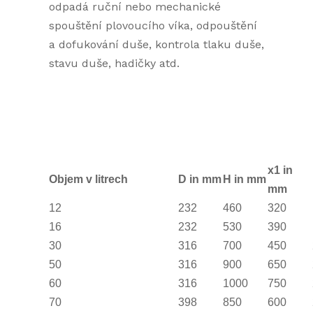
odpadá ruční nebo mechanické
spouštění plovoucího víka, odpouštění
a dofukování duše, kontrola tlaku duše,
stavu duše, hadičky atd.
x1 in
Objem v litrech
D in mm
H in mm
mm
12
232
460
320
16
232
530
390
30
316
700
450
50
316
900
650
60
316
1000
750
70
398
850
600