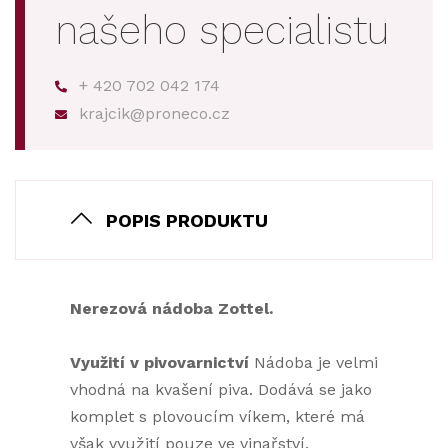
našeho specialistu
+ 420 702 042 174
krajcik@proneco.cz
POPIS PRODUKTU
Nerezová nádoba Zottel.
Využití v pivovarnictví
Nádoba je velmi
vhodná na kvašení piva. Dodává se jako
komplet s plovoucím víkem, které má
však využití pouze ve vinařství.