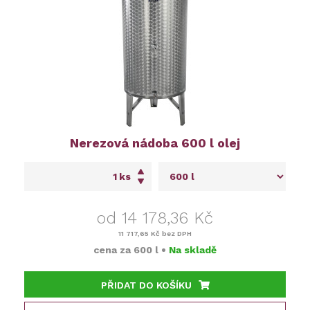
Nerezová nádoba 600 l olej
ks
od 14 178,36 Kč
11 717,65 Kč
bez DPH
cena za
600 l
•
Na skladě
PŘIDAT DO KOŠÍKU