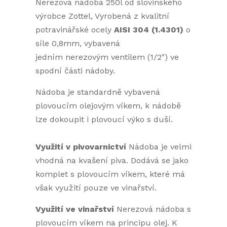
Nerezová nádoba 250l od slovinského
výrobce Zottel, Vyrobená z kvalitní
potravinářské ocely
AISI 304 (1.4301)
o
síle 0,8mm, vybavená
jedním nerezovým ventilem (1/2") ve
spodní části nádoby.
Nádoba je standardně vybavená
plovoucím olejovým víkem, k nádobě
lze dokoupit i plovoucí výko s duší.
Využití v pivovarnictví
Nádoba je velmi
vhodná na kvašení piva. Dodává se jako
komplet s plovoucím víkem, které má
však využití pouze ve vinařství.
Využití ve vinařství
Nerezová nádoba s
plovoucím víkem na principu olej. K