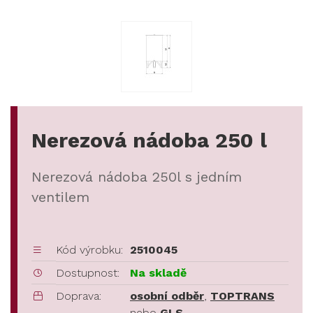
Nerezová nádoba 250 l
Nerezová nádoba 250l s jedním
ventilem
Kód výrobku:
2510045
Dostupnost:
Na skladě
Doprava:
osobní odběr
,
TOPTRANS
nebo
GLS