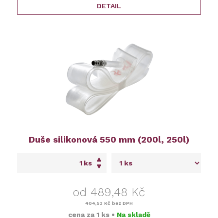
DETAIL
Duše silikonová 550 mm (200l, 250l)
ks
od 489,48 Kč
404,53 Kč
bez DPH
cena za
1 ks
•
Na skladě