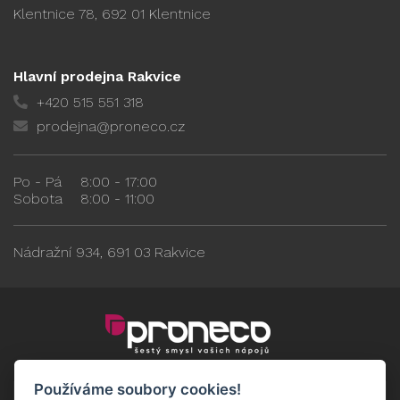
Klentnice 78, 692 01 Klentnice
Hlavní prodejna Rakvice
+420 515 551 318
prodejna@proneco.cz
Po - Pá
8:00 - 17:00
Sobota
8:00 - 11:00
Nádražní 934, 691 03 Rakvice
Používáme soubory cookies!