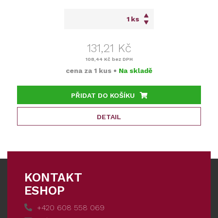
ks
131,21 Kč
108,44 Kč
bez DPH
cena za
1 kus
•
Na skladě
PŘIDAT DO KOŠÍKU
DETAIL
KONTAKT
ESHOP
+420 608 558 069