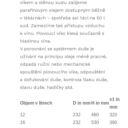
víkem a stěnou sudu zalijeme
parafinovým olejem dostupným běžně
v lékárnách – spotřeba asi 1dcl na 50 l
sud. Zamezíme tak přístupu vzduchu
k vínu. Plovoucí víko klesá současně s
hladinou vína.
V porovnání se systémem duše je
užívání na principu oleje méně pracné,
odpadá ruční nebo mechanické
spouštění plovoucího víka, odpouštění
a dofukování duše, kontrola tlaku duše,
stavu duše, hadičky atd.
x1 in
Objem v litrech
D in mm
H in mm
mm
12
232
460
320
16
232
530
390