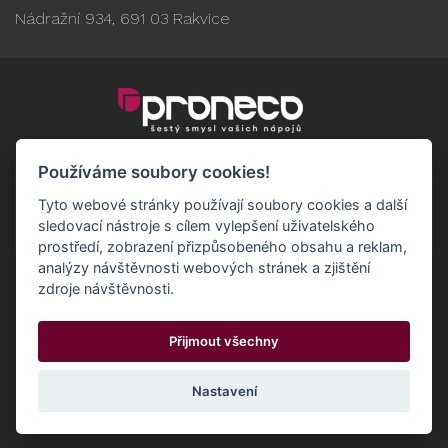
Nádražní 934, 691 03 Rakvice
Používáme soubory cookies!
Tyto webové stránky používají soubory cookies a další
sledovací nástroje s cílem vylepšení uživatelského
prostředí, zobrazení přizpůsobeného obsahu a reklam,
analýzy návštěvnosti webových stránek a zjištění
zdroje návštěvnosti.
Obchodní podmínky
GDPR - Odběratelé
Přijmout všechny
GDPR - Dodavatelé
Možnosti dopravy a platby
© 2024 Proneco
Odstoupit od smlouvy
Cookies
Nastavení