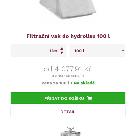
Filtrační vak do hydrolisu 100 l
ks
od 4 077,91 Kč
3 370,17 Kč
bez DPH
cena za
100 l
•
Na skladě
PŘIDAT DO KOŠÍKU
DETAIL