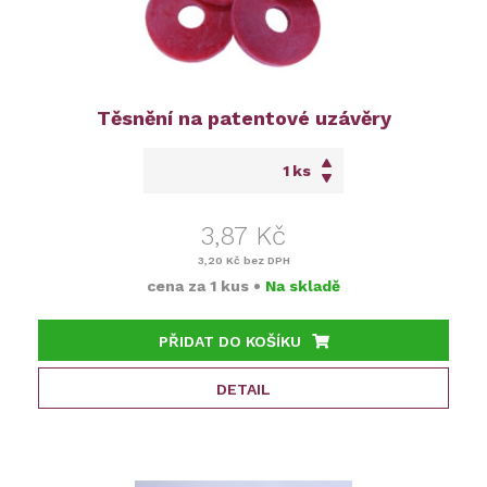
Těsnění na patentové uzávěry
ks
3,87 Kč
3,20 Kč
bez DPH
cena za
1 kus
•
Na skladě
PŘIDAT DO KOŠÍKU
DETAIL