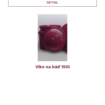
DETAIL
Víko na káď 150l