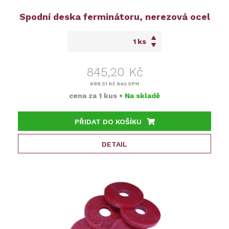
Spodní deska ferminátoru, nerezová ocel
ks
845,20 Kč
698,51 Kč
bez DPH
cena za
1 kus
•
Na skladě
PŘIDAT DO KOŠÍKU
DETAIL