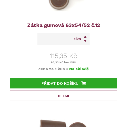
Zátka gumová 63x54/52 č.12
ks
115,35 Kč
95,33 Kč
bez DPH
cena za
1 kus
•
Na skladě
PŘIDAT DO KOŠÍKU
DETAIL