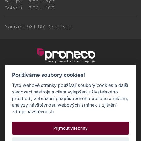
Po - Pá
8:00 - 17:00
Sobota
8:00 - 11:00
Nádražní 934, 691 03 Rakvice
Používáme soubory cookies!
Tyto webové stránky používají soubory cookies a další
sledovací nástroje s cílem vylepšení uživatelského
prostředí, zobrazení přizpůsobeného obsahu a reklam,
analýzy návštěvnosti webových stránek a zjištění
zdroje návštěvnosti.
Obchodní podmínky
GDPR - Odběratelé
Přijmout všechny
GDPR - Dodavatelé
Možnosti dopravy a platby
© 2024 Proneco
Odstoupit od smlouvy
Cookies