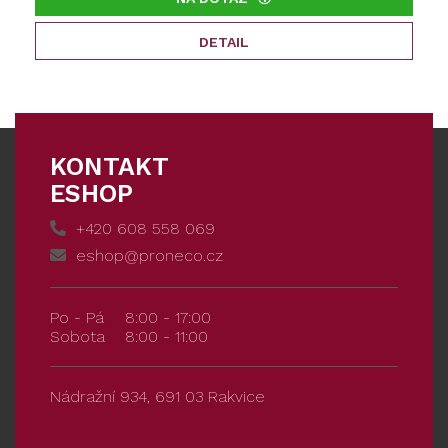
DETAIL
KONTAKT
ESHOP
+420 608 558 069
eshop@proneco.cz
Po - Pá
8:00 - 17:00
Sobota
8:00 - 11:00
Nádražní 934, 691 03 Rakvice