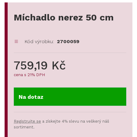
Míchadlo nerez 50 cm
Kód výrobku:
2700059
759,19 Kč
cena s 21% DPH
Na dotaz
Registrujte se
a získejte 4% slevu na veškerý náš
sortiment.