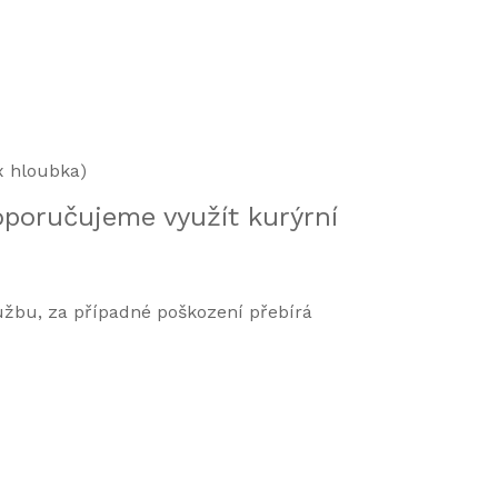
x hloubka)
oporučujeme využít kurýrní
lužbu, za případné poškození přebírá