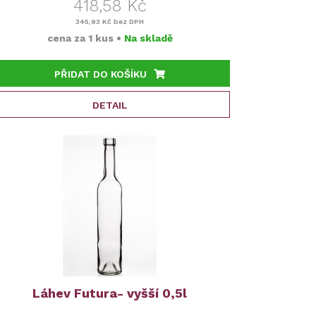
418,58 Kč
345,93 Kč
bez DPH
cena za
1 kus
•
Na skladě
PŘIDAT DO KOŠÍKU
DETAIL
Láhev Futura- vyšší 0,5l