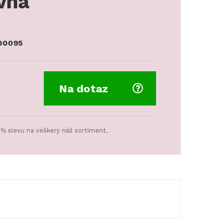
vná
00095
Na dotaz
4% slevu na veškerý náš sortiment.