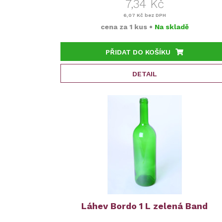
7,34 Kč
6,07 Kč
bez DPH
cena za
1 kus
•
Na skladě
PŘIDAT DO KOŠÍKU
DETAIL
Láhev Bordo 1 L zelená Band