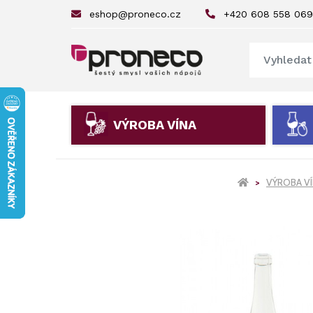
eshop@proneco.cz
+420 608 558 069
VÝROBA VÍNA
VÝROBA V