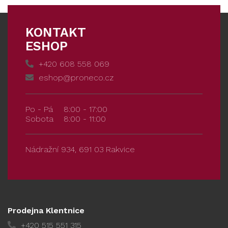
KONTAKT
ESHOP
+420 608 558 069
eshop@proneco.cz
Po - Pá
8:00 - 17:00
Sobota
8:00 - 11:00
Nádražní 934, 691 03 Rakvice
Prodejna Klentnice
+420 515 551 315