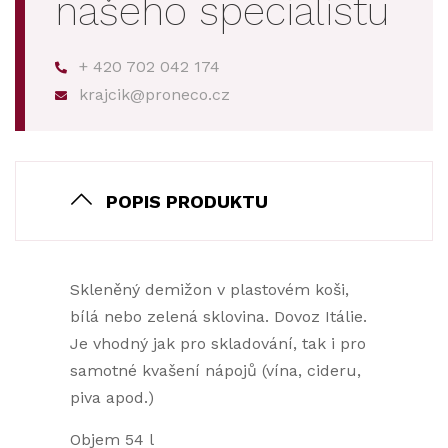
našeho specialistu
+ 420 702 042 174
krajcik@proneco.cz
POPIS PRODUKTU
Skleněný demižon v plastovém koši,
bílá nebo zelená sklovina. Dovoz Itálie.
Je vhodný jak pro skladování, tak i pro
samotné kvašení nápojů (vína, cideru,
piva apod.)
Objem 54 l