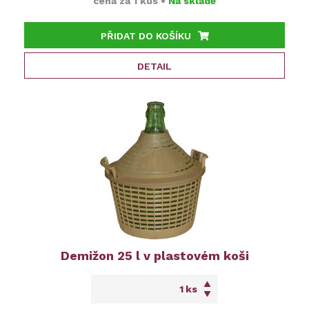
cena za
1 kus
•
Na skladě
PŘIDAT DO KOŠÍKU
DETAIL
Demižon 25 l v plastovém koši
ks