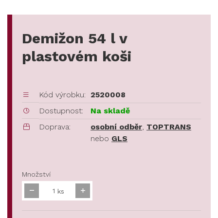
Demižon 54 l v
plastovém koši
Kód výrobku:
2520008
Dostupnost:
Na skladě
Doprava:
osobní odběr
,
TOPTRANS
nebo
GLS
Množství
ks