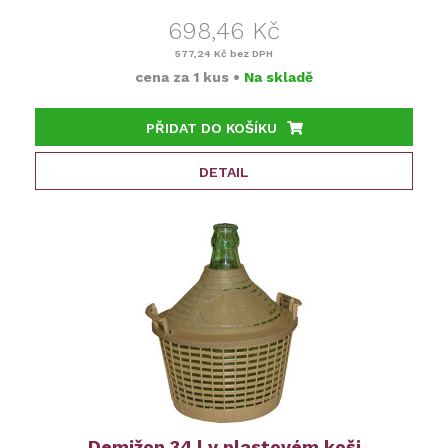
698,46 Kč
577,24 Kč
bez DPH
cena za
1 kus
•
Na skladě
PŘIDAT DO KOŠÍKU
DETAIL
Demižon 34 l v plastovém koši