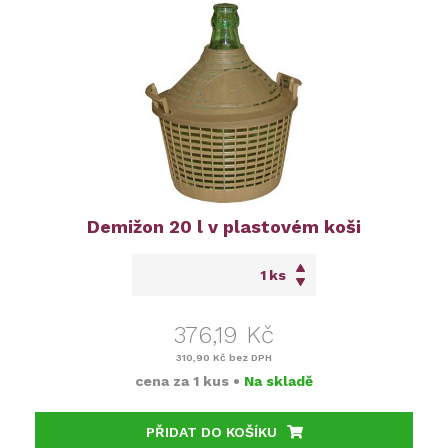
Demižon 20 l v plastovém koši
ks
376,19 Kč
310,90 Kč
bez DPH
cena za
1 kus
•
Na skladě
PŘIDAT DO KOŠÍKU