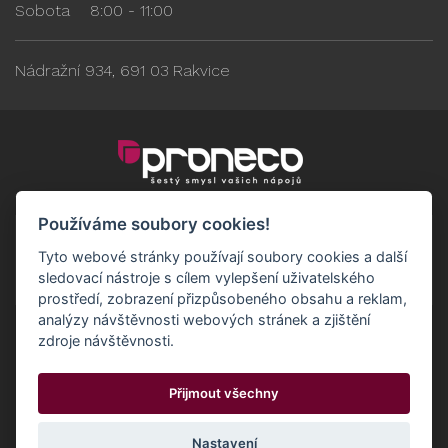
Sobota
8:00 - 11:00
Nádražní 934, 691 03 Rakvice
Používáme soubory cookies!
Tyto webové stránky používají soubory cookies a další
sledovací nástroje s cílem vylepšení uživatelského
prostředí, zobrazení přizpůsobeného obsahu a reklam,
analýzy návštěvnosti webových stránek a zjištění
zdroje návštěvnosti.
Obchodní podmínky
GDPR - Odběratelé
Přijmout všechny
GDPR - Dodavatelé
Možnosti dopravy a platby
© 2024 Proneco
Odstoupit od smlouvy
Cookies
Nastavení