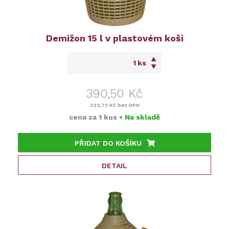
Demižon 15 l v plastovém koši
ks
390,50 Kč
322,73 Kč
bez DPH
cena za
1 kus
•
Na skladě
PŘIDAT DO KOŠÍKU
DETAIL