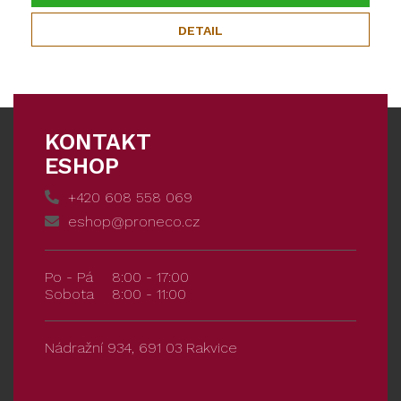
DETAIL
KONTAKT
ESHOP
+420 608 558 069
eshop@proneco.cz
Po - Pá
8:00 - 17:00
Sobota
8:00 - 11:00
Nádražní 934, 691 03 Rakvice