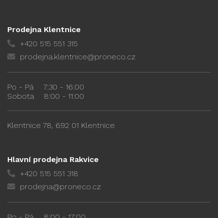
Prodejna Klentnice
+420 515 551 315
prodejna.klentnice@proneco.cz
Po - Pá
7:30 - 16:00
Sobota
8:00 - 11:00
Klentnice 78, 692 01 Klentnice
Hlavní prodejna Rakvice
+420 515 551 318
prodejna@proneco.cz
Po - Pá
8:00 - 17:00