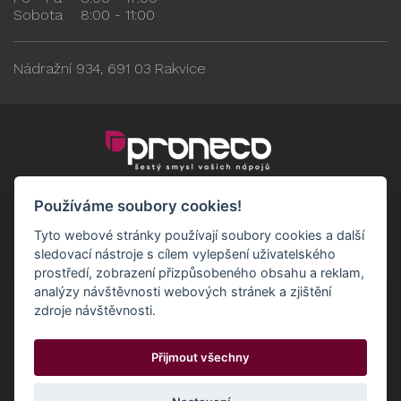
Sobota
8:00 - 11:00
Nádražní 934, 691 03 Rakvice
Používáme soubory cookies!
Tyto webové stránky používají soubory cookies a další
sledovací nástroje s cílem vylepšení uživatelského
prostředí, zobrazení přizpůsobeného obsahu a reklam,
analýzy návštěvnosti webových stránek a zjištění
zdroje návštěvnosti.
Obchodní podmínky
GDPR - Odběratelé
Přijmout všechny
GDPR - Dodavatelé
Možnosti dopravy a platby
© 2024 Proneco
Odstoupit od smlouvy
Cookies