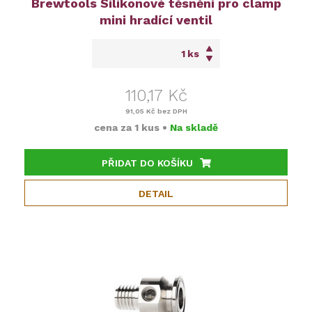
Brewtools Silikonové těsnění pro clamp
mini hradící ventil
ks
110,17 Kč
91,05 Kč
bez DPH
cena za
1 kus
•
Na skladě
PŘIDAT DO KOŠÍKU
DETAIL