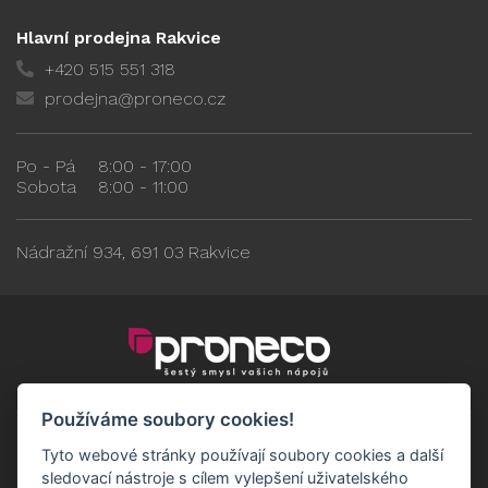
Hlavní prodejna Rakvice
+420 515 551 318
prodejna@proneco.cz
Po - Pá
8:00 - 17:00
Sobota
8:00 - 11:00
Nádražní 934, 691 03 Rakvice
Používáme soubory cookies!
Tyto webové stránky používají soubory cookies a další
sledovací nástroje s cílem vylepšení uživatelského