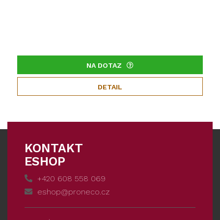
NA DOTAZ
DETAIL
KONTAKT
ESHOP
+420 608 558 069
eshop@proneco.cz