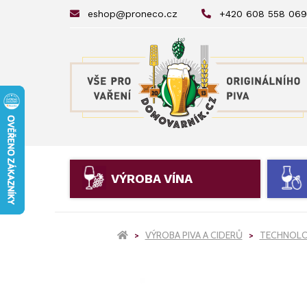
eshop@proneco.cz
+420 608 558 069
VÝROBA VÍNA
VÝROBA PIVA A CIDERŮ
TECHNOLOG