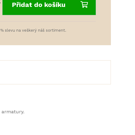
č
Přidat do košíku
4% slevu na veškerý náš sortiment.
 armatury.