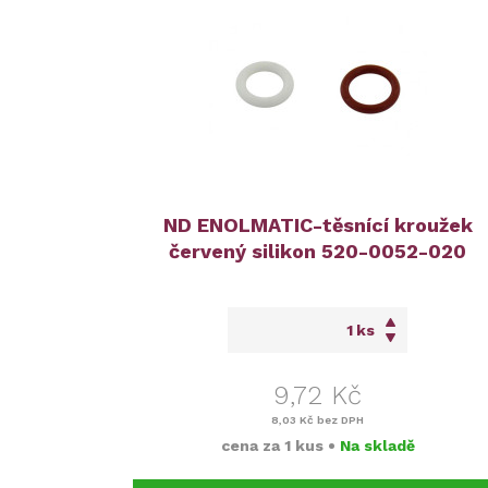
ND ENOLMATIC-těsnící kroužek
červený silikon 520-0052-020
ks
9,72 Kč
8,03 Kč
bez DPH
cena za
1 kus
•
Na skladě