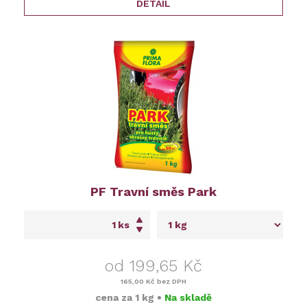
DETAIL
PF Travní směs Park
ks
od 199,65 Kč
165,00 Kč
bez DPH
cena za
1 kg
•
Na skladě