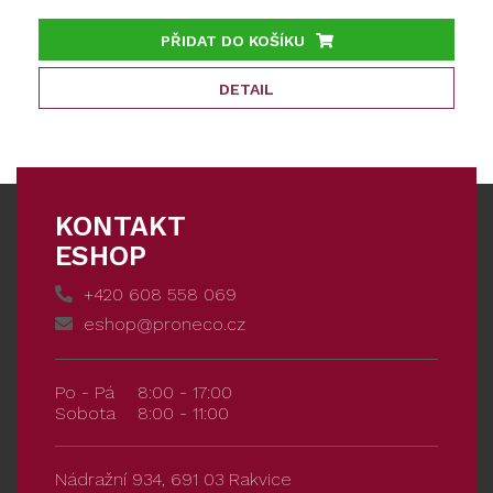
PŘIDAT DO KOŠÍKU
DETAIL
KONTAKT
ESHOP
+420 608 558 069
eshop@proneco.cz
Po - Pá
8:00 - 17:00
Sobota
8:00 - 11:00
Nádražní 934, 691 03 Rakvice