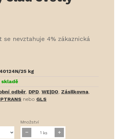
t se nevztahuje 4% zákaznická
40124N/25 kg
 skladě
obní odběr
,
DPD
,
WE|DO
,
Zásilkovna
,
PTRANS
nebo
GLS
Množství
ks