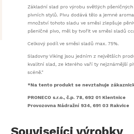
Základní slad pro výrobu světlých pšeničných p
pivních stylů. Pivu dodává tělo a jemné aroma
množství tohoto sladu ve směsi zlepšuje pěni
pšeničné pivo, měl by tvořit ve směsi sladů cc
Celkový podíl ve směsi sladů max. 75%.
Sladovny Viking jsou jedním z největších prod
kvalitní slad, ze kterého vaří ty nejznámější 
scéně."
*Na tento produkt se nevztahuje zákaznick
PRONECO s.r.o., č.p. 78, 692 01 Klentnice
Provozovna Nádražní 934, 691 03 Rakvice
Souvisejíci výrobky