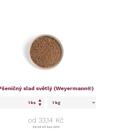
Pšeničný slad světlý (Weyermann®)
ks
od 33,14 Kč
29,59 Kč
bez DPH