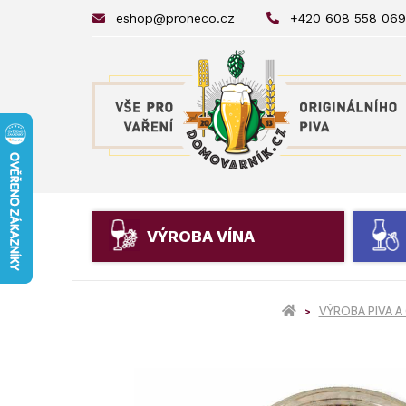
eshop@proneco.cz
+420 608 558 069
VÝROBA VÍNA
VÝROBA PIVA A