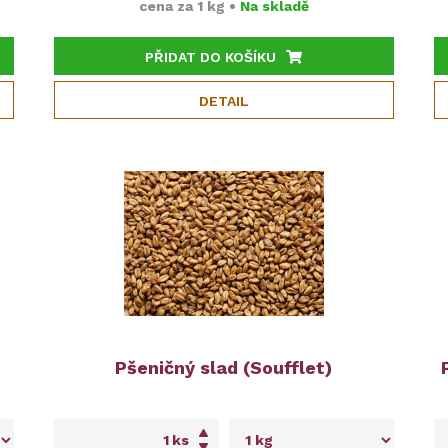
cena za
1 kg
•
Na skladě
PŘIDAT DO KOŠÍKU
DETAIL
Pšeničný slad (Soufflet)
ks