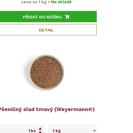
cena za
1 kg
•
Na skladě
PŘIDAT DO KOŠÍKU
DETAIL
Pšeničný slad tmavý (Weyermann®)
ks