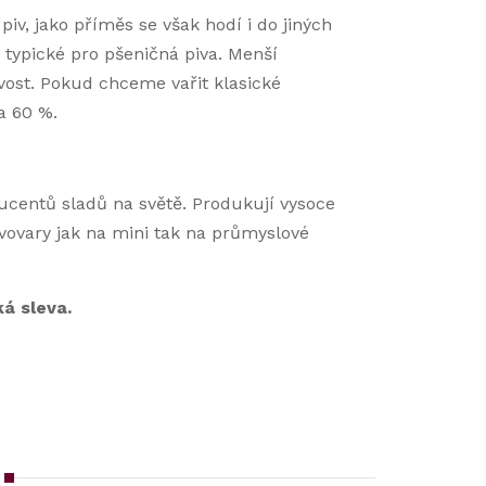
iv, jako příměs se však hodí i do jiných
 typické pro pšeničná piva. Menší
vost. Pokud chceme vařit klasické
a 60 %.
ucentů sladů na světě. Produkují vysoce
pivovary jak na mini tak na průmyslové
á sleva.