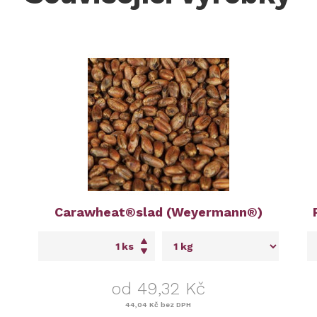
Carawheat®slad (Weyermann®)
ks
od 49,32 Kč
44,04 Kč
bez DPH