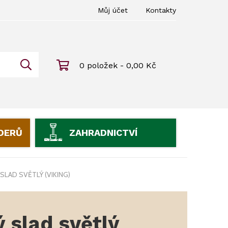
Můj účet
Kontakty
0 položek - 0,00 Kč
IDERŮ
ZAHRADNICTVÍ
SLAD SVĚTLÝ (VIKING)
 slad světlý