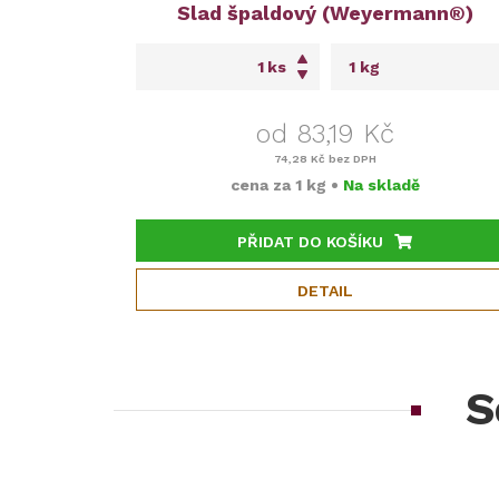
Slad špaldový (Weyermann®)
ks
od 83,19 Kč
74,28 Kč
bez DPH
cena za
1 kg
•
Na skladě
PŘIDAT DO KOŠÍKU
DETAIL
S