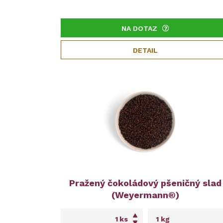
NA DOTAZ
DETAIL
Pražený čokoládový pšeničný slad
(Weyermann®)
ks