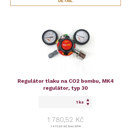
DETAIL
Regulátor tlaku na CO2 bombu, MK4
regulátor, typ 30
ks
1 780,52 Kč
1 471,50 Kč
bez DPH