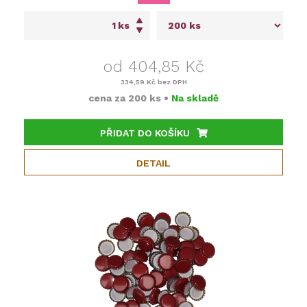
ks
od 404,85 Kč
334,59 Kč
bez DPH
cena za
200 ks
•
Na skladě
PŘIDAT DO KOŠÍKU
DETAIL