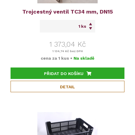
Trojcestný ventil TC34 mm, DN15
ks
1 373,04 Kč
1 134,74 Kč
bez DPH
cena za
1 kus
•
Na skladě
PŘIDAT DO KOŠÍKU
DETAIL