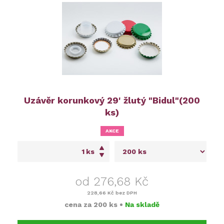
Uzávěr korunkový 29' žlutý "Bidul"(200
ks)
AKCE
ks
od 276,68 Kč
228,66 Kč
bez DPH
cena za
200 ks
•
Na skladě