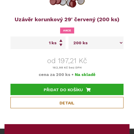
Uzávěr korunkový 29' červený (200 ks)
AKCE
ks
od 197,21 Kč
162,98 Kč
bez DPH
cena za
200 ks
•
Na skladě
PŘIDAT DO KOŠÍKU
DETAIL