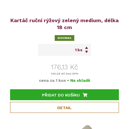
Kartáč ruční rýžový zelený medium, délka
18 cm
NOVINKA
ks
176,13 Kč
145,56 Kč
bez DPH
cena za
1 kus
•
Na skladě
PŘIDAT DO KOŠÍKU
DETAIL