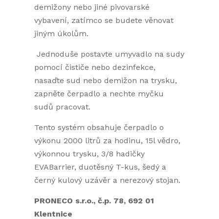
demižony nebo jiné pivovarské
vybavení, zatímco se budete věnovat
jiným úkolům.
Jednoduše postavte umyvadlo na sudy
pomocí čističe nebo dezinfekce,
nasaďte sud nebo demižon na trysku,
zapněte čerpadlo a nechte myčku
sudů pracovat.
Tento systém obsahuje čerpadlo o
výkonu 2000 litrů za hodinu, 15l vědro,
výkonnou trysku, 3/8 hadičky
EVABarrier, duotěsný T-kus, šedý a
černý kulový uzávěr a nerezový stojan.
PRONECO s.r.o., č.p. 78, 692 01
Klentnice