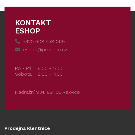
KONTAKT
ESHOP
+420 608 558 069
eshop@proneco.cz
Po - Pá
8:00 - 17:00
Sobota
8:00 - 11:00
Nádražní 934, 691 03 Rakvice
Prodejna Klentnice