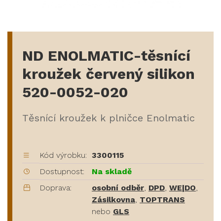
ND ENOLMATIC-těsnící
kroužek červený silikon
520-0052-020
Těsnící kroužek k plničce Enolmatic
Kód výrobku:
3300115
Dostupnost:
Na skladě
Doprava:
osobní odběr
,
DPD
,
WE|DO
,
Zásilkovna
,
TOPTRANS
nebo
GLS