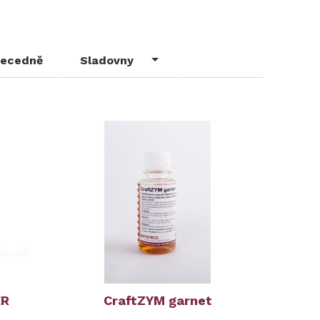
ecedně
Sladovny
ER
CraftZYM garnet