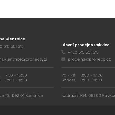
na Klentnice
Hlavní prodejna Rakvice
0 515 551 315
+420 515 551 318
na.klentnice@proneco.cz
prodejna@proneco.cz
á
7:30 - 16:00
Po - Pá
8:00 - 17:00
a
8:00 - 11:00
Sobota
8:00 - 11:00
ce 78, 692 01 Klentnice
Nádražní 934, 691 03 Rakvic