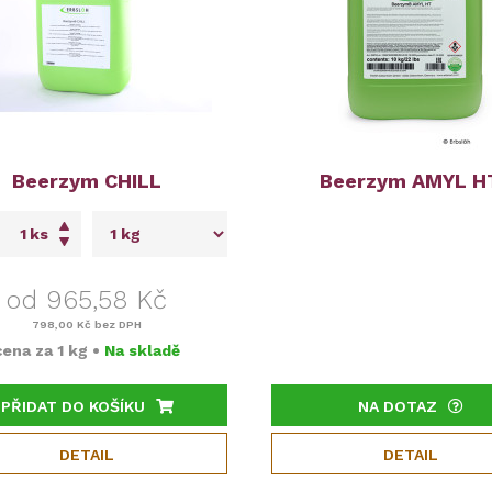
Beerzym CHILL
Beerzym AMYL H
ks
od 965,58 Kč
798,00 Kč
bez DPH
cena za
1 kg
•
Na skladě
PŘIDAT DO KOŠÍKU
NA DOTAZ
DETAIL
DETAIL