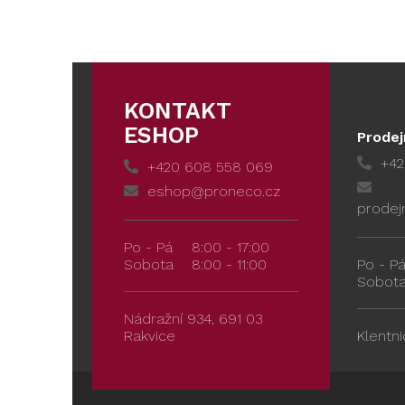
KONTAKT
ESHOP
Prodej
+42
+420 608 558 069
eshop@proneco.cz
prodej
Po - Pá
8:00 - 17:00
Sobota
8:00 - 11:00
Po - P
Sobot
Nádražní 934, 691 03
Rakvice
Klentni