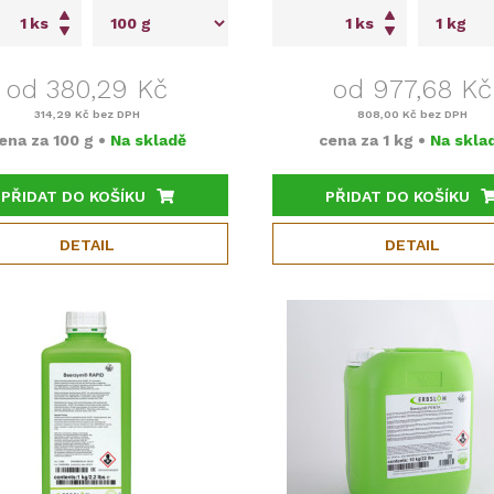
ks
ks
od 380,29 Kč
od 977,68 Kč
314,29 Kč
bez DPH
808,00 Kč
bez DPH
ena za
100 g
•
Na skladě
cena za
1 kg
•
Na skla
PŘIDAT DO KOŠÍKU
PŘIDAT DO KOŠÍKU
DETAIL
DETAIL