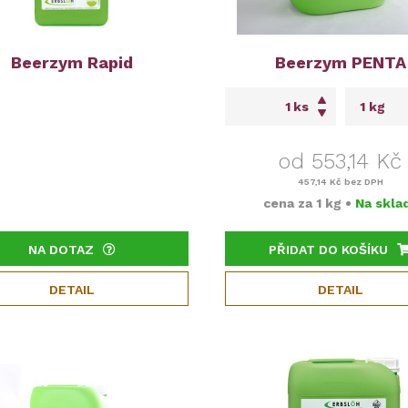
Beerzym Rapid
Beerzym PENTA
ks
od 553,14 Kč
457,14 Kč
bez DPH
cena za
1 kg
•
Na skla
NA DOTAZ
PŘIDAT DO KOŠÍKU
DETAIL
DETAIL