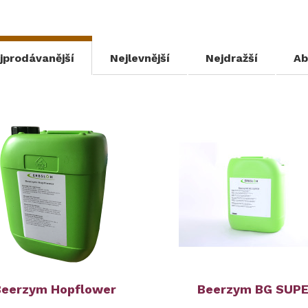
jprodávanější
Nejlevnější
Nejdražší
Ab
Beerzym Hopflower
Beerzym BG SUP