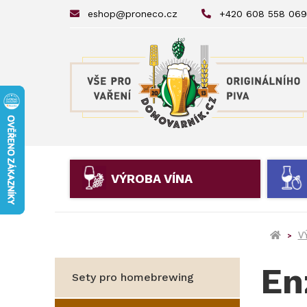
eshop@proneco.cz
+420 608 558 069
VÝROBA VÍNA
V
En
Sety pro homebrewing