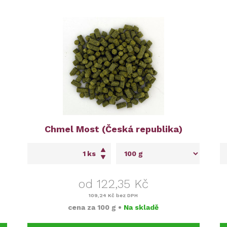
Chmel Most (Česká republika)
ks
od 122,35 Kč
109,24 Kč
bez DPH
cena za
100 g
•
Na skladě