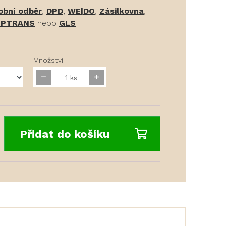
obní odběr
,
DPD
,
WE|DO
,
Zásilkovna
,
PTRANS
nebo
GLS
Množství
ks
Přidat do košíku