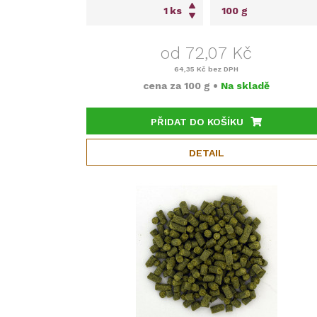
ks
od 72,07 Kč
64,35 Kč
bez DPH
cena za
100 g
•
Na skladě
PŘIDAT DO KOŠÍKU
DETAIL