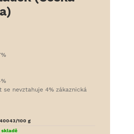
a)
67%
64%
t se nevztahuje 4% zákaznická
40043/100 g
 skladě