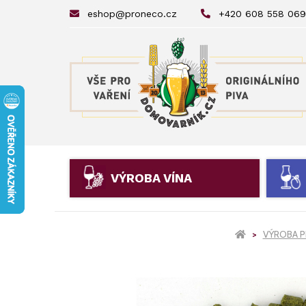
eshop@proneco.cz
+420 608 558 069
VÝROBA VÍNA
VÝROBA P