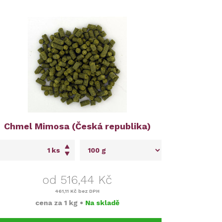
Chmel Mimosa (Česká republika)
ks
od 516,44 Kč
461,11 Kč
bez DPH
cena za
1 kg
•
Na skladě