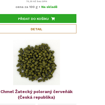
75,35 Kč
bez DPH
cena za
100 g
•
Na skladě
PŘIDAT DO KOŠÍKU
DETAIL
Chmel Žatecký poloraný červeňák
(Česká republika)