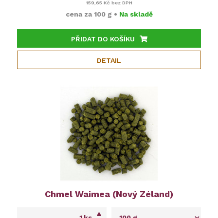
159,65 Kč
bez DPH
cena za
100 g
•
Na skladě
PŘIDAT DO KOŠÍKU
DETAIL
Chmel Waimea (Nový Zéland)
ks