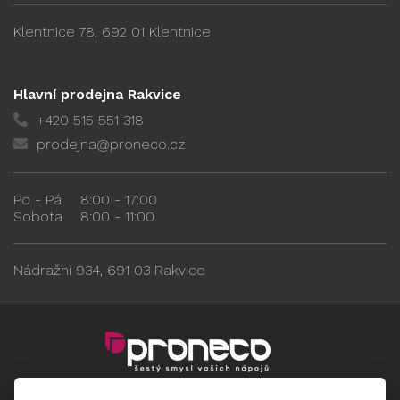
Klentnice 78, 692 01 Klentnice
Hlavní prodejna Rakvice
+420 515 551 318
prodejna@proneco.cz
Po - Pá
8:00 - 17:00
Sobota
8:00 - 11:00
Nádražní 934, 691 03 Rakvice