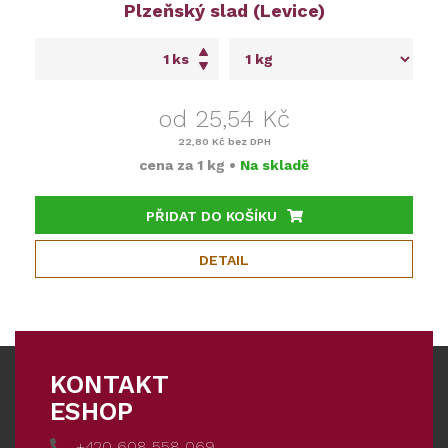
Plzeňský slad (Levice)
ks
od 25,54 Kč
22,80 Kč
bez DPH
cena za
1 kg
•
Na skladě
PŘIDAT DO KOŠÍKU
DETAIL
KONTAKT
ESHOP
+420 608 558 069