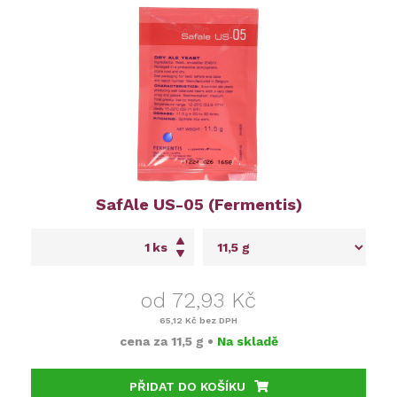
SafAle US-05 (Fermentis)
ks
od 72,93 Kč
65,12 Kč
bez DPH
cena za
11,5 g
•
Na skladě
PŘIDAT DO KOŠÍKU