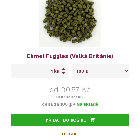
Chmel Fuggles (Velká Británie)
ks
od 90,57 Kč
80,87 Kč
bez DPH
cena za
100 g
•
Na skladě
PŘIDAT DO KOŠÍKU
DETAIL