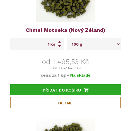
Chmel Motueka (Nový Zéland)
ks
od 1 495,53 Kč
1 335,29 Kč
bez DPH
cena za
1 kg
•
Na skladě
PŘIDAT DO KOŠÍKU
DETAIL