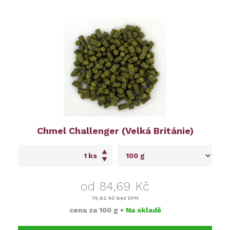
Chmel Challenger (Velká Británie)
ks
od 84,69 Kč
75,62 Kč
bez DPH
cena za
100 g
•
Na skladě