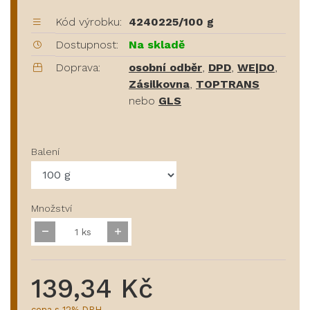
Kód výrobku:
4240225/100 g
Dostupnost:
Na skladě
Doprava:
osobní odběr
,
DPD
,
WE|DO
,
Zásilkovna
,
TOPTRANS
nebo
GLS
Balení
Množství
ks
139,34 Kč
cena s 12% DPH