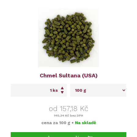
Chmel Sultana (USA)
ks
od 157,18 Kč
140,34 Kč
bez DPH
cena za
100 g
•
Na skladě