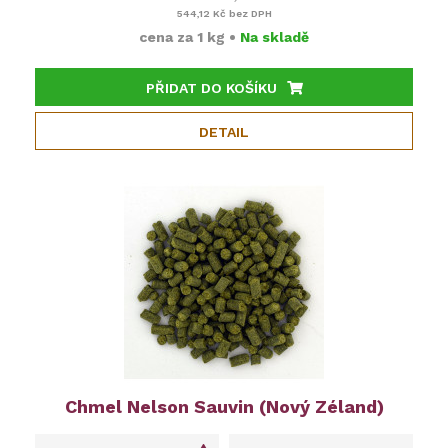
544,12 Kč
bez DPH
cena za
1 kg
•
Na skladě
PŘIDAT DO KOŠÍKU
DETAIL
Chmel Nelson Sauvin (Nový Zéland)