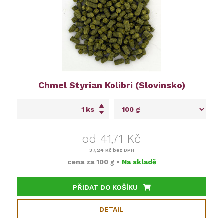
Chmel Styrian Kolibri (Slovinsko)
ks
od 41,71 Kč
37,24 Kč
bez DPH
cena za
100 g
•
Na skladě
PŘIDAT DO KOŠÍKU
DETAIL