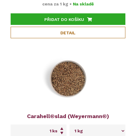
cena za
1 kg
•
Na skladě
PŘIDAT DO KOŠÍKU
DETAIL
Carahell®slad (Weyermann®)
ks