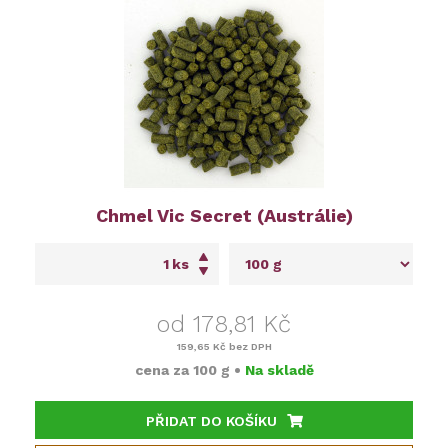
Chmel Vic Secret (Austrálie)
ks
od 178,81 Kč
159,65 Kč
bez DPH
cena za
100 g
•
Na skladě
PŘIDAT DO KOŠÍKU