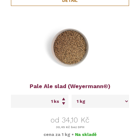
DETAIL
Pale Ale slad (Weyermann®)
ks
od 34,10 Kč
30,45 Kč
bez DPH
cena za
1 kg
•
Na skladě