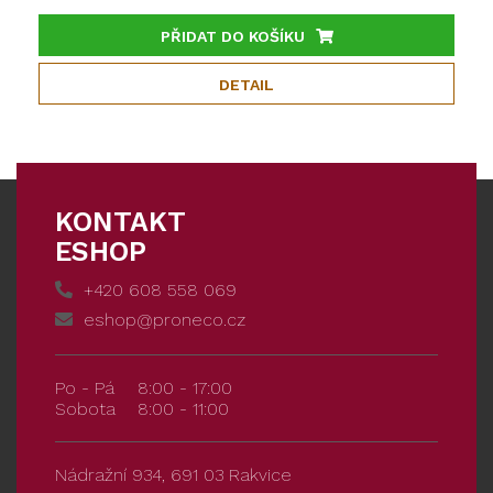
PŘIDAT DO KOŠÍKU
DETAIL
KONTAKT
ESHOP
+420 608 558 069
eshop@proneco.cz
Po - Pá
8:00 - 17:00
Sobota
8:00 - 11:00
Nádražní 934, 691 03 Rakvice