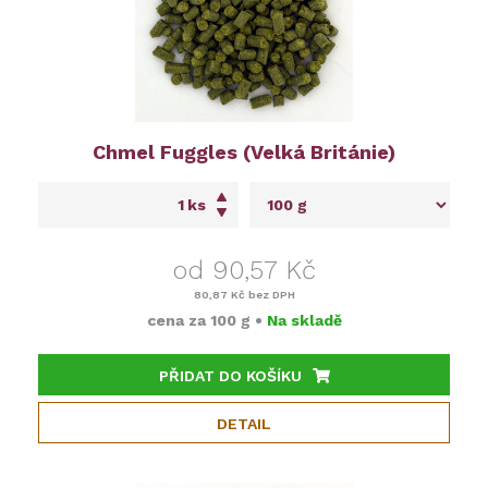
Chmel Fuggles (Velká Británie)
ks
od 90,57 Kč
80,87 Kč
bez DPH
cena za
100 g
•
Na skladě
PŘIDAT DO KOŠÍKU
DETAIL