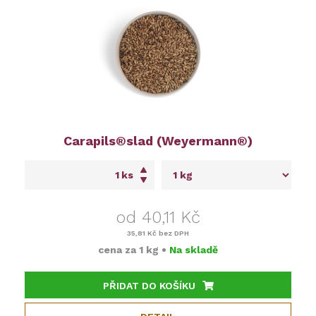
Carapils®slad (Weyermann®)
ks
od 40,11 Kč
35,81 Kč
bez DPH
cena za
1 kg
•
Na skladě
PŘIDAT DO KOŠÍKU