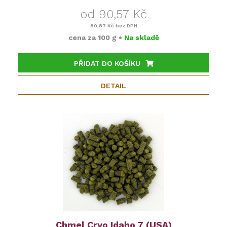
od 90,57 Kč
80,87 Kč
bez DPH
cena za
100 g
•
Na skladě
PŘIDAT DO KOŠÍKU
DETAIL
Chmel Cryo Idaho 7 (USA)