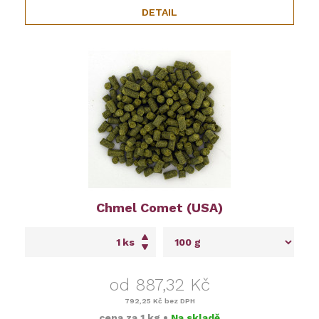
DETAIL
Chmel Comet (USA)
ks
od 887,32 Kč
792,25 Kč
bez DPH
cena za
1 kg
•
Na skladě