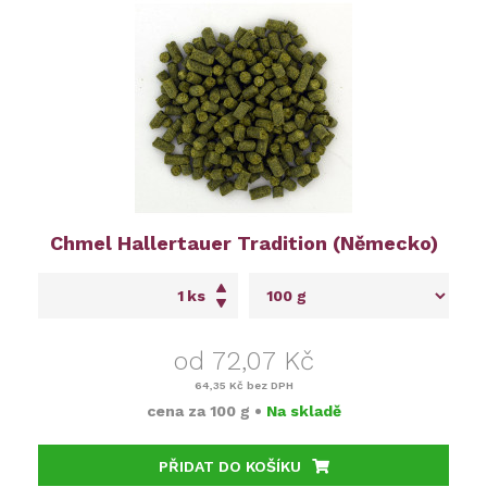
Chmel Hallertauer Tradition (Německo)
ks
od 72,07 Kč
64,35 Kč
bez DPH
cena za
100 g
•
Na skladě
PŘIDAT DO KOŠÍKU