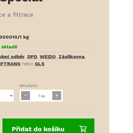
ce a filtrace
300010/1 kg
 skladě
obní odběr
,
DPD
,
WE|DO
,
Zásilkovna
,
PTRANS
nebo
GLS
Množství
ks
Přidat do košíku