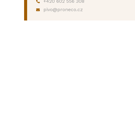
+420 602 556 308
pivo@proneco.cz