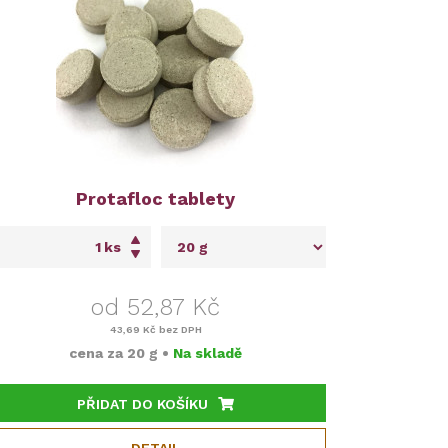
Protafloc tablety
ks
od 52,87 Kč
43,69 Kč
bez DPH
cena za
20 g
•
Na skladě
PŘIDAT DO KOŠÍKU