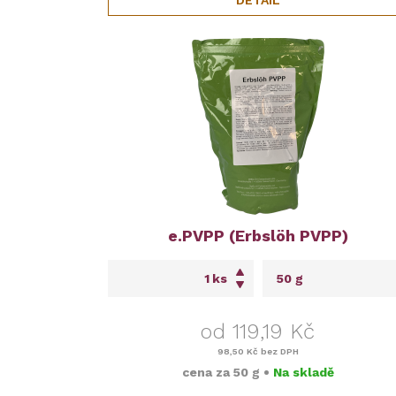
DETAIL
e.PVPP (Erbslöh PVPP)
ks
od 119,19 Kč
98,50 Kč
bez DPH
cena za
50 g
•
Na skladě