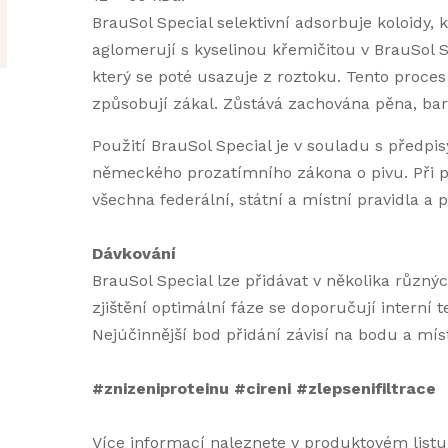
BrauSol Special selektivní adsorbuje koloidy, 
aglomerují s kyselinou křemičitou v BrauSol S
který se poté usazuje z roztoku. Tento proces 
způsobují zákal. Zůstává zachována pěna, bar
Použití BrauSol Special je v souladu s předpi
německého prozatímního zákona o pivu. Při p
všechna federální, státní a místní pravidla a p
Dávkování
BrauSol Special lze přidávat v několika různýc
zjištění optimální fáze se doporučují interní t
Nejúčinnější bod přidání závisí na bodu a míst
#znizeniproteinu #cireni #zlepsenifiltrace
Více informací naleznete v produktovém listu 