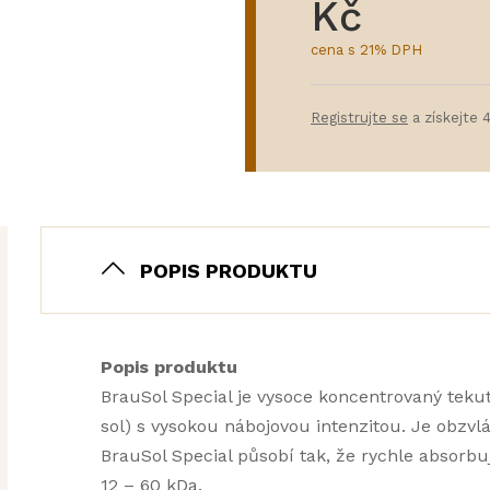
Kč
cena s 21% DPH
Registrujte se
a získejte 
POPIS PRODUKTU
Popis produktu
BrauSol Special je vysoce koncentrovaný tekutý
sol) s vysokou nábojovou intenzitou. Je obzvl
BrauSol Special působí tak, že rychle absorbuje
12 – 60 kDa.