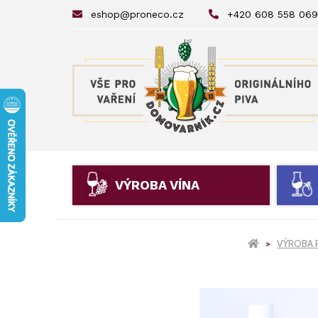
eshop@proneco.cz
+420 608 558 069
VÝROBA VÍNA
VÝROBA P