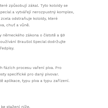
které způsobují zákal. Tyto koloidy se
pecial a vytvářejí nerozpustný komplex,
zcela odstraňuje koloidy, které
va, chuť a vůně.
sy německého zákona o čistotě a §9
oužívání BrauSol Special dodržujte
ředpisy.
h fázích procesu vaření piva. Pro
esty specifické pro daný pivovar.
ě aplikace, typu piva a typu zařízení.
ke stažení níže.